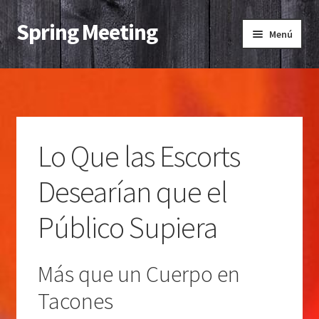
Spring Meeting
Ir
Ir
Menú
a
al
la
contenido
Inicio
navegación
Contacto
Lo Que las Escorts
Desearían que el
Público Supiera
Más que un Cuerpo en
Tacones